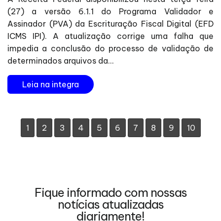
(27) a versão 6.1.1 do Programa Validador e
Assinador (PVA) da Escrituração Fiscal Digital (EFD
ICMS IPI). A atualização corrige uma falha que
impedia a conclusão do processo de validação de
determinados arquivos da...
Leia na integra
1
2
3
4
5
6
7
8
9
10
Fique informado com nossas
notícias atualizadas
diariamente!