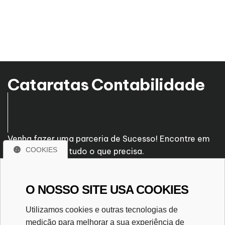
Cataratas Contabilidade
Venha fazer uma parceria de Sucesso! Encontre em
COOKIES
nossa empresa tudo o que precisa.
R. Bartolomeu de Gusmão, 469
O NOSSO SITE USA COOKIES
Centro - Foz do Iguaçu - PR
CEP. 85851-160
Utilizamos cookies e outras tecnologias de
(45) 3028-2947
medição para melhorar a sua experiência de