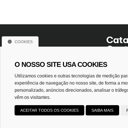
Cata
COOKIES
Cont
O NOSSO SITE USA COOKIES
R. Bartolomeu de Gusmão, 4
Utilizamos cookies e outras tecnologias de medição par
Centro - Foz do Iguaçu - 
experiência de navegação no nosso site, de forma a mo
CEP. 85851-16
personalizado, anúncios direcionados, analisar o tráfeg
vêm os visitantes.
ACEITAR TODOS OS COOKIES
SAIBA MAIS
Copyright
2025
Ca