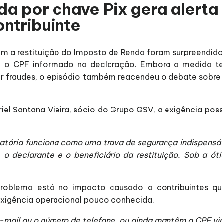
ada por chave Pix gera aler
ontribuinte
vam a restituição do Imposto de Renda foram surpreendi
 o CPF informado na declaração. Embora a medida ten
nir fraudes, o episódio também reacendeu o debate sobr
el Santana Vieira, sócio do Grupo GSV, a exigência poss
atória funciona como uma trava de segurança indispensáve
e o declarante e o beneficiário da restituição. Sob a 
o problema está no impacto causado a contribuintes 
exigência operacional pouco conhecida.
 e-mail ou o número de telefone, ou ainda mantêm o CPF v