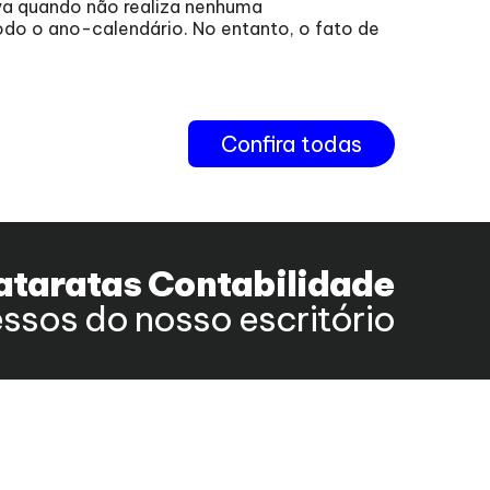
agost
va quando não realiza nenhuma
odo o ano-calendário. No entanto, o fato de
202
Confira todas
ataratas Contabilidade
ssos do nosso escritório