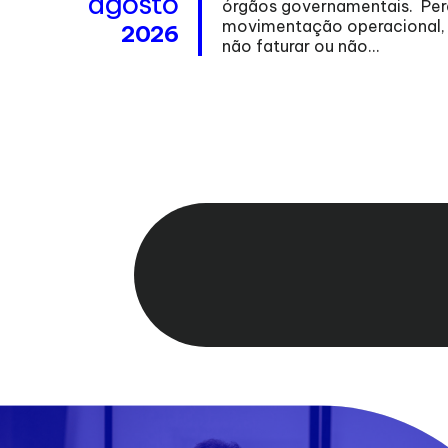
agosto
rrando a
órgãos governamentais. Pera
mente
movimentação operacional, n
2026
não faturar ou não...