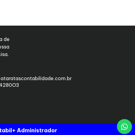
a de
ossa
isa.
ataratascontabilidade.com.br
04280O3
tabil
+ Administrador